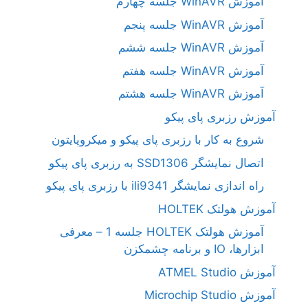
آموزش WinAVR جلسه چهارم
آموزش WinAVR جلسه پنجم
آموزش WinAVR جلسه ششم
آموزش WinAVR جلسه هفتم
آموزش WinAVR جلسه هشتم
آموزش رزبری پای پیکو
شروع به کار با رزبری پای پیکو و میکروپایتون
اتصال نمایشگر SSD1306 به رزبری پای پیکو
راه اندازی نمایشگر ili9341 با رزبری پای پیکو
آموزش هولتک HOLTEK
آموزش هولتک HOLTEK جلسه 1 – معرفی
ابزارها، IO و برنامه چشمکزن
آموزش ATMEL Studio
آموزش Microchip Studio