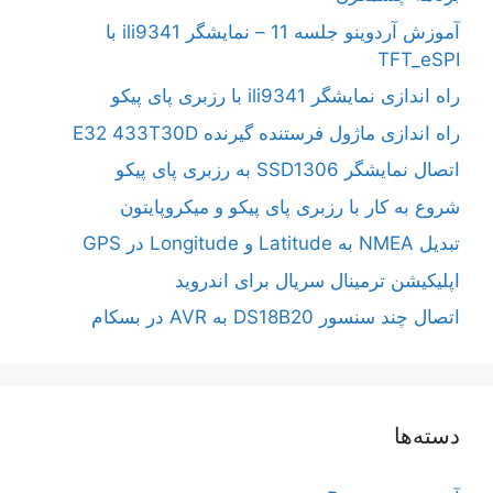
آموزش آردوینو جلسه 11 – نمایشگر ili9341 با
TFT_eSPI
راه اندازی نمایشگر ili9341 با رزبری پای پیکو
راه اندازی ماژول فرستنده گیرنده E32 433T30D
اتصال نمایشگر SSD1306 به رزبری پای پیکو
شروع به کار با رزبری پای پیکو و میکروپایتون
تبدیل NMEA به Latitude و Longitude در GPS
اپلیکیشن ترمینال سریال برای اندروید
اتصال چند سنسور DS18B20 به AVR در بسکام
دسته‌ها