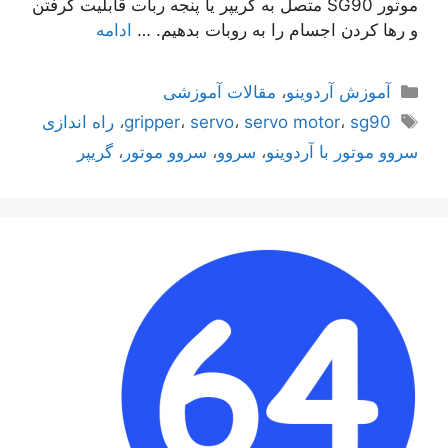
موتور SG90 متصل به گریپر یا پنجه ربات قابلیت گرفتن
و رها کردن اجسام را به روبات بدهیم. …
ادامه
دسته‌ها
آموزش آردوینو
،
مقالات آموزشی
برچسب‌ها
sg90
،
servo motor
،
servo
،
gripper
،
راه اندازی
سروو موتور با آردوینو
،
سروو
،
سروو موتور
،
گریپر