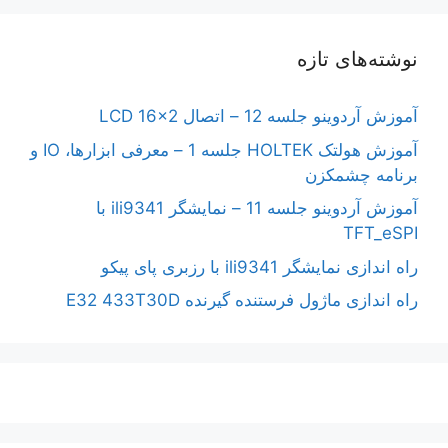
نوشته‌های تازه
آموزش آردوینو جلسه 12 – اتصال LCD 16×2
آموزش هولتک HOLTEK جلسه 1 – معرفی ابزارها، IO و
برنامه چشمکزن
آموزش آردوینو جلسه 11 – نمایشگر ili9341 با
TFT_eSPI
راه اندازی نمایشگر ili9341 با رزبری پای پیکو
راه اندازی ماژول فرستنده گیرنده E32 433T30D