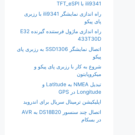
ili9341 با TFT_eSPI
راه اندازی نمایشگر ili9341 با رزبری
پای پیکو
راه اندازی ماژول فرستنده گیرنده E32
433T30D
اتصال نمایشگر SSD1306 به رزبری پای
پیکو
شروع به کار با رزبری پای پیکو و
میکروپایتون
تبدیل NMEA به Latitude و
Longitude در GPS
اپلیکیشن ترمینال سریال برای اندروید
اتصال چند سنسور DS18B20 به AVR
در بسکام