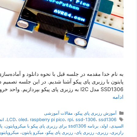
به نام خدا مقدمه در جلسه قبل با نحوه دانلود و آماده‌سازی
پایتون با رزبری پای پیکو آشنا شدیم. در این جلسه تصمیم د
SSD1306 مدل I2C به رزبری پای پیکو بپردازیم. واحد خروجی و نمایش اطلاعات یکی از بخش‌های مهم …
ادامه
دسته‌ها
آموزش رزبری پای پیکو
،
مقالات آموزشی
برچسب‌ها
ssd1306
،
ssd-1306
،
rpi
،
raspberry pi pico
،
oled
،
LCD
،
اتصال 
السیدی
،
اولد
،
برنامه ssd1306 برای رزبری پای پیکو با میکروپایتون
،
پا
رازبری
،
رزبری
،
رزبری پای
،
رزبری پای پیکو
،
میکرو پایتون
،
میکروپایتون