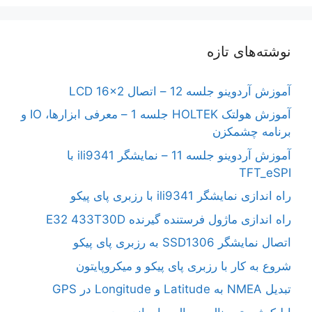
نوشته‌های تازه
آموزش آردوینو جلسه 12 – اتصال LCD 16×2
آموزش هولتک HOLTEK جلسه 1 – معرفی ابزارها، IO و
برنامه چشمکزن
آموزش آردوینو جلسه 11 – نمایشگر ili9341 با
TFT_eSPI
راه اندازی نمایشگر ili9341 با رزبری پای پیکو
راه اندازی ماژول فرستنده گیرنده E32 433T30D
اتصال نمایشگر SSD1306 به رزبری پای پیکو
شروع به کار با رزبری پای پیکو و میکروپایتون
تبدیل NMEA به Latitude و Longitude در GPS