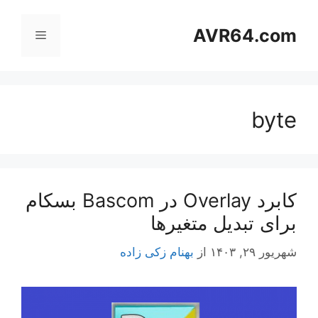
رش
ه
AVR64.com
فهرست
حتوا
byte
کابرد Overlay در Bascom بسکام
برای تبدیل متغیرها
شهریور ۲۹, ۱۴۰۳
از
بهنام زکی زاده