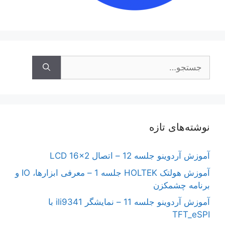
جستجوی
نوشته‌های تازه
آموزش آردوینو جلسه 12 – اتصال LCD 16×2
آموزش هولتک HOLTEK جلسه 1 – معرفی ابزارها، IO و
برنامه چشمکزن
آموزش آردوینو جلسه 11 – نمایشگر ili9341 با
TFT_eSPI