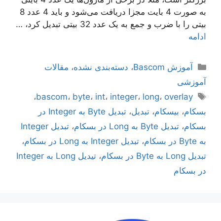
به صورت 4 بایت مجزا دریافت می‌شود و باید 4 عدد 8
بیتی را با ضرب و جمع به یک عدد 32 بیتی تبدیل کرد، …
ادامه
دسته‌ها
آموزش Bascom
،
دسته‌بندی نشده
،
مقالات
آموزشی
برچسب‌ها
،
bascom
،
byte
،
int
،
integer
،
long
،
overlay
بسکام
،
بیسکام
،
تبدیل
،
تبدیل Byte به Integer در
بسکام
،
تبدیل Byte به Long در بسکام
،
تبدیل Integer
به Byte در بسکام
،
تبدیل Integer به Long در بسکام
،
تبدیل Long به Byte در بسکام
،
تیدیل Long به Integer
در بسکام