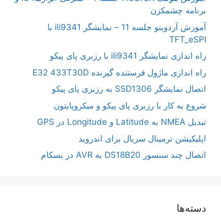
برنامه چشمکزن
آموزش آردوینو جلسه 11 – نمایشگر ili9341 با
TFT_eSPI
راه اندازی نمایشگر ili9341 با رزبری پای پیکو
راه اندازی ماژول فرستنده گیرنده E32 433T30D
اتصال نمایشگر SSD1306 به رزبری پای پیکو
شروع به کار با رزبری پای پیکو و میکروپایتون
تبدیل NMEA به Latitude و Longitude در GPS
اپلیکیشن ترمینال سریال برای اندروید
اتصال چند سنسور DS18B20 به AVR در بسکام
دسته‌ها