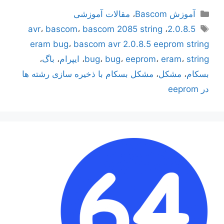
دسته‌ها
آموزش Bascom
،
مقالات آموزشی
برچسب‌ها
avr
،
bascom
،
bascom 2085 string
،
2.0.8.5
eram bug
،
bascom avr 2.0.8.5 eeprom string
string
،
eram
،
eeprom
،
bug
،
bug
،
ایپرام
،
باگ
،
بسکام
،
مشکل
،
مشکل بسکام با ذخیره سازی رشته ها
در eeprom