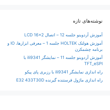
نوشته‌های تازه
آموزش آردوینو جلسه 12 – اتصال LCD 16×2
آموزش هولتک HOLTEK جلسه 1 – معرفی ابزارها، IO و
برنامه چشمکزن
آموزش آردوینو جلسه 11 – نمایشگر ili9341 با
TFT_eSPI
راه اندازی نمایشگر ili9341 با رزبری پای پیکو
راه اندازی ماژول فرستنده گیرنده E32 433T30D