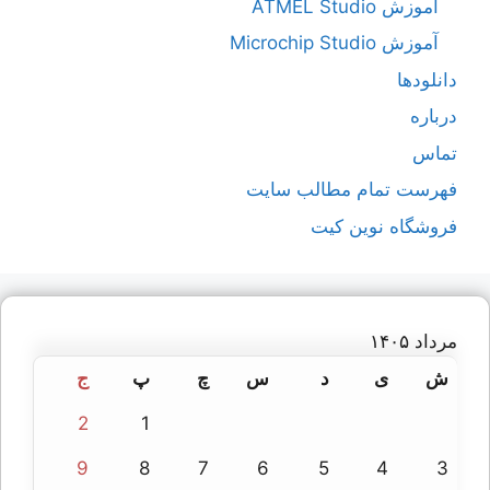
آموزش ATMEL Studio
آموزش Microchip Studio
دانلودها
درباره
تماس
فهرست تمام مطالب سایت
فروشگاه نوین کیت
مرداد ۱۴۰۵
ش
ی
د
س
چ
پ
ج
2
1
9
8
7
6
5
4
3