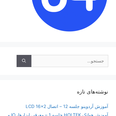
جستجوی
نوشته‌های تازه
آموزش آردوینو جلسه 12 – اتصال LCD 16×2
آموزش هولتک HOLTEK جلسه 1 – معرفی ابزارها، IO و