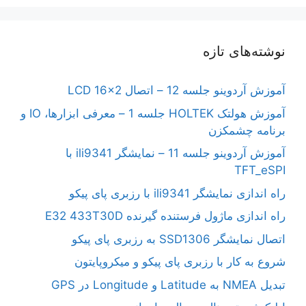
نوشته‌های تازه
آموزش آردوینو جلسه 12 – اتصال LCD 16×2
آموزش هولتک HOLTEK جلسه 1 – معرفی ابزارها، IO و
برنامه چشمکزن
آموزش آردوینو جلسه 11 – نمایشگر ili9341 با
TFT_eSPI
راه اندازی نمایشگر ili9341 با رزبری پای پیکو
راه اندازی ماژول فرستنده گیرنده E32 433T30D
اتصال نمایشگر SSD1306 به رزبری پای پیکو
شروع به کار با رزبری پای پیکو و میکروپایتون
تبدیل NMEA به Latitude و Longitude در GPS