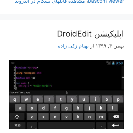
bascom viewer
،
مشاهده فایلهای بسکام در اندروید
اپلیکیشن DroidEdit
بهمن ۴, ۱۳۹۹
از
بهنام زکی زاده