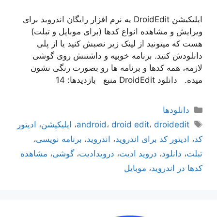
اپلیکیشن DroidEdit یه نرم افزار رایگان اندروید برای
ویرایش و مشاهده انواع کدها (برای موبایل و تبلت)
هست که میتونید از لینک زیر نصبش کنید یا از پلی
دانلودش کنید. برنامه خوبیه و داشتنش روی گوشی
لازمه، همه کدها و برنامه ها رو بصورت رنگی نشون
میده. دانلود DroidEdit منبع بازدیدها: 14
دسته‌ها
دانلودها
برچسب‌ها
droidedit
،
droid edit
،
android
،
اپلیکیشن
،
ادیتور
کد
،
ادیتور کد برای اندروید
،
اندروید
،
برنامه نویسی
،
تبلت
،
دانلود
،
دروید ادیت
،
درویدادیت
،
گوشی
،
مشاهده
کدها در اندروید
،
موبایل