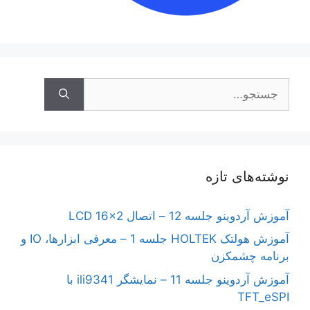
جستجوی
نوشته‌های تازه
آموزش آردوینو جلسه 12 – اتصال LCD 16×2
آموزش هولتک HOLTEK جلسه 1 – معرفی ابزارها، IO و
برنامه چشمکزن
آموزش آردوینو جلسه 11 – نمایشگر ili9341 با
TFT_eSPI