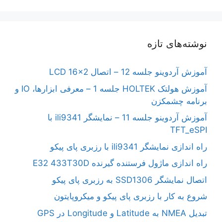
نوشته‌های تازه
آموزش آردوینو جلسه 12 – اتصال LCD 16×2
آموزش هولتک HOLTEK جلسه 1 – معرفی ابزارها، IO و
برنامه چشمکزن
آموزش آردوینو جلسه 11 – نمایشگر ili9341 با
TFT_eSPI
راه اندازی نمایشگر ili9341 با رزبری پای پیکو
راه اندازی ماژول فرستنده گیرنده E32 433T30D
اتصال نمایشگر SSD1306 به رزبری پای پیکو
شروع به کار با رزبری پای پیکو و میکروپایتون
تبدیل NMEA به Latitude و Longitude در GPS