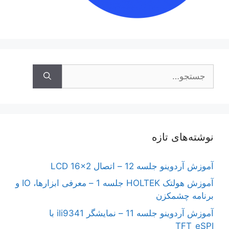
جستجوی
نوشته‌های تازه
آموزش آردوینو جلسه 12 – اتصال LCD 16×2
آموزش هولتک HOLTEK جلسه 1 – معرفی ابزارها، IO و
برنامه چشمکزن
آموزش آردوینو جلسه 11 – نمایشگر ili9341 با
TFT_eSPI