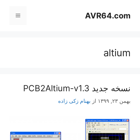
رش
ه
AVR64.com
فهرست
حتوا
altium
نسخه جدید PCB2Altium-v1.3
بهمن ۲۳, ۱۳۹۹
از
بهنام زکی زاده