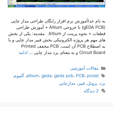
به نام خداآموزش نرم افزار رایگان طراحی مدار چاپی
(gEDA PCB) با خروجی Altium + آموزش طراحی
قطعات + نحوه پرینت از Altium مقدمه: یکی از بخش
های مهم هر پروژه الکترونیکی بخش فیبر مدار چاپی و یا
به اصطلاح PCB آن است. PCB مخفف Printed
Circuit Board و به معنای برد مدار چاپی …
ادامه
دسته‌ها
مقالات آموزشی
برچسب‌ها
protel
،
PCB
،
geda pcb
،
geda
،
altium
،
آلتیوم
،
برد
،
پروتل
،
فیبر
،
مدارچاپی
2 دیدگاه