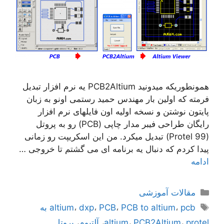
همونطوریکه میدونید PCB2Altium یه نرم افزار تبدیل
فرمته که اولین بار مهندس حمید رستمی اونو به زبان
پایتون نوشتن و نسخه اولیه اون فایلهای نرم افزار
رایگان طراحی فیبر مدار چاپی (PCB) رو به پروتل
(Protel 99) تبدیل میکرد. من این اسکریپت رو زمانی
پیدا کردم که دنبال یه برنامه ای می گشتم تا خروجی …
ادامه
دسته‌ها
مقالات آموزشی
برچسب‌ها
،
PCB to altium
،
PCB
،
dxp
،
altium
pcb به
protel
،
PCB2Altium
،
altium
،
آلتیوم
،
پروتل