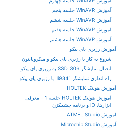
آموزش WinAVR جلسه چهارم
آموزش WinAVR جلسه پنجم
آموزش WinAVR جلسه ششم
آموزش WinAVR جلسه هفتم
آموزش WinAVR جلسه هشتم
آموزش رزبری پای پیکو
شروع به کار با رزبری پای پیکو و میکروپایتون
اتصال نمایشگر SSD1306 به رزبری پای پیکو
راه اندازی نمایشگر ili9341 با رزبری پای پیکو
آموزش هولتک HOLTEK
آموزش هولتک HOLTEK جلسه 1 – معرفی
ابزارها، IO و برنامه چشمکزن
آموزش ATMEL Studio
آموزش Microchip Studio