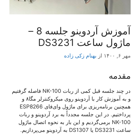
آموزش آردوینو جلسه 8 –
ماژول ساعت DS3231
مهر ۶, ۱۴۰۰
از
بهنام زکی زاده
مقدمه
در چند جلسه قبل کمی از ربات NK-100 فاصله گرفتیم
و به آموزش کار با آردوینو روی میکروکنترلر مگا٨ و
همچنین برنامه‌ریزی برای ماژول وای‌فای ESP8266
پرداختیم. در این جلسه مجدداً به برد آردوینو و ربات
NK-100 برمی‌گردیم و این‌ بار به نحوه اتصال ماژول
ساعت DS3231 یا DS1307 به آردوینو می‌پردازیم.