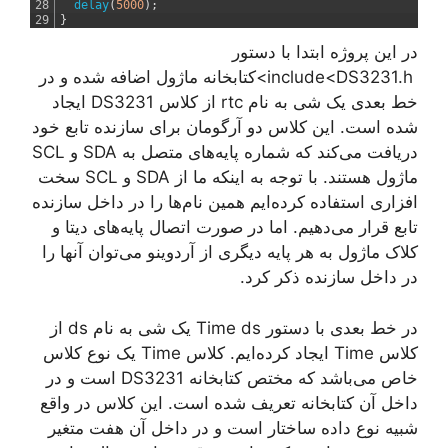
28
delay
(
5000
)
;
29
}
در این پروژه ابتدا با دستور
include<DS3231.h>کتابخانه ماژول اضافه شده و در
خط بعدی یک شی به نام rtc از کلاس DS3231 ایجاد
شده است. این کلاس دو آرگومان برای سازنده تابع خود
دریافت می‌کند که شماره پایه‌های متصل به SDA و SCL
ماژول هستند. با توجه به اینکه ما از SDA و SCL سخت
افزاری استفاده کرده‌ایم همین نام‌ها را در داخل سازنده
تابع قرار می‌دهیم. اما در صورت اتصال پایه‌های دیتا و
کلاک ماژول به هر پایه دیگری از آردوینو می‌توان آنها را
در داخل سازنده ذکر کرد.
در خط بعدی با دستور Time ds یک شی به نام ds از
کلاس Time ایجاد کرده‌ایم. کلاس Time یک نوع کلاس
خاص می‌باشد که مختص کتابخانه DS3231 است و در
داخل آن کتابخانه تعریف شده است. این کلاس در واقع
شبیه نوع داده ساختار است و در داخل آن هفت متغیر