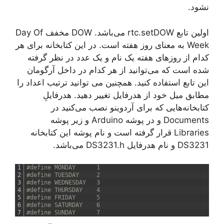
نشود.
اولین تابع rtc.setDOW می‌باشد. DOW مخفف Day Of
Week به معنای روز هفته است. در این کتابخانه برای هر
کدام از روزهای هفته یک نام و یک عدد در نظر گرفته
شده است که می‌توانید از هر کدام در داخل آرگومان
این تابع استفاده کنید. همچنین می توانید ترتیب اعداد را
مطابق میل خود از هدرفایل تغییر دهید. هدرفایلِ
کتابخانه‌هایی که برای آردوینو نصب می‌کنید در
Documents و در پوشه Arduino و زیر پوشه
Libraries قرار گرفته است و نام پوشه این کتابخانه
DS3231 و نام هدرفایل DS3231.h می‌باشد.
1
#define MONDAY		1
2
#define TUESDAY		2
3
#define WEDNESDAY	3
4
#define THURSDAY	4
5
#define FRIDAY		5
6
#define SATURDAY	6
7
#define SUNDAY		7