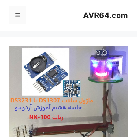
رش
ه
AVR64.com
فهرست
حتوا