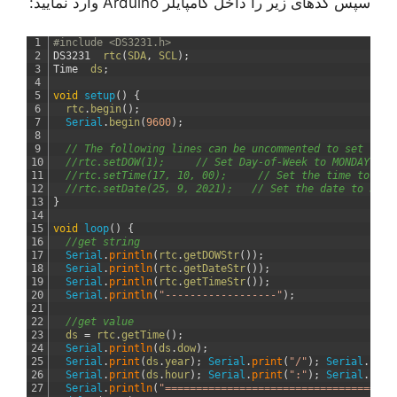
سپس کدهای زیر را داخل کامپایلر Arduino وارد نمایید:
1
#include <DS3231.h>
2
DS3231
rtc
(
SDA
,
SCL
)
;
3
Time
ds
;
4
5
void
setup
(
)
{
6
rtc
.
begin
(
)
;
7
Serial
.
begin
(
9600
)
;
8
9
// The following lines can be uncommented to set the 
10
//rtc.setDOW(1);     // Set Day-of-Week to MONDAY (1-
11
//rtc.setTime(17, 10, 00);     // Set the time to 17:
12
//rtc.setDate(25, 9, 2021);   // Set the date to Sept
13
}
14
15
void
loop
(
)
{
16
//get string
17
Serial
.
println
(
rtc
.
getDOWStr
(
)
)
;
18
Serial
.
println
(
rtc
.
getDateStr
(
)
)
;
19
Serial
.
println
(
rtc
.
getTimeStr
(
)
)
;
20
Serial
.
println
(
"------------------"
)
;
21
22
//get value
23
ds
=
rtc
.
getTime
(
)
;
24
Serial
.
println
(
ds
.
dow
)
;
25
Serial
.
print
(
ds
.
year
)
;
Serial
.
print
(
"/"
)
;
Serial
.
prin
26
Serial
.
print
(
ds
.
hour
)
;
Serial
.
print
(
":"
)
;
Serial
.
prin
27
Serial
.
println
(
"=====================================