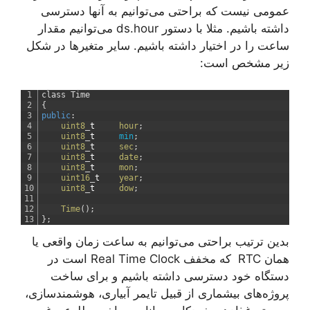
عمومی نیست که براحتی می‌توانیم به آنها دسترسی
داشته باشیم. مثلا با دستور ds.hour می‌توانیم مقدار
ساعت را در اختیار داشته باشیم. سایر متغیرها در شکل
زیر مشخص است:
1
class
Time
2
{
3
public
:
4
uint8
_
t
hour
;
5
uint8
_
t
min
;
6
uint8
_
t
sec
;
7
uint8
_
t
date
;
8
uint8
_
t
mon
;
9
uint16
_
t
year
;
10
uint8
_
t
dow
;
11
12
Time
(
)
;
13
}
;
بدین ترتیب براحتی می‌توانیم به ساعت زمان واقعی یا
همان RTC که مخفف Real Time Clock است در
دستگاه خود دسترسی داشته باشیم و برای ساخت
پروژه‌های بیشماری از قبیل تایمر آبیاری، هوشمندسازی،