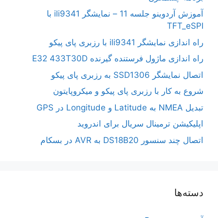
آموزش آردوینو جلسه 11 – نمایشگر ili9341 با
TFT_eSPI
راه اندازی نمایشگر ili9341 با رزبری پای پیکو
راه اندازی ماژول فرستنده گیرنده E32 433T30D
اتصال نمایشگر SSD1306 به رزبری پای پیکو
شروع به کار با رزبری پای پیکو و میکروپایتون
تبدیل NMEA به Latitude و Longitude در GPS
اپلیکیشن ترمینال سریال برای اندروید
اتصال چند سنسور DS18B20 به AVR در بسکام
دسته‌ها