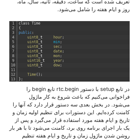
تعریف شده است که ساعت، دقیقه، ثانیه، سال، ماه،
روز و ایام هفته را شامل می‌شود.
1
class
Time
2
{
3
public
:
4
uint8
_
t
hour
;
5
uint8
_
t
min
;
6
uint8
_
t
sec
;
7
uint8
_
t
date
;
8
uint8
_
t
mon
;
9
uint16
_
t
year
;
10
uint8
_
t
dow
;
11
12
Time
(
)
;
13
}
;
در تابع setup با دستور rtc.begin تابع begin را
فراخوانی می‌کنیم که باعث شروع به کار ماژول
می‌شود. در بخش بعدی سه دستور قرار دارد که آنها را
کامنت کرده‌ایم. این دستورات برای تنظیم اولیه زمان و
تاریخ و ایام هفته مورد استفاده قرار می‌گیرد و پس از
یک بار اجرای برنامه روی برد، کامنت می‌شود تا با هر بار
روشن شدن ماژول زمان و تاریخ و ایام هفته تنظیم