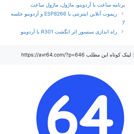
برنامه ساعت با آردوینو
،
ماژول
،
ماژول ساعت
ناوبری
ریموت آنلاین اینترنتی با ESP8266 و آردوینو جلسه
نوشته‌ها
7
راه اندازی سنسور اثر انگشت R301 با آردوینو
: لینک کوتاه این مطلب
https://avr64.com/?p=646