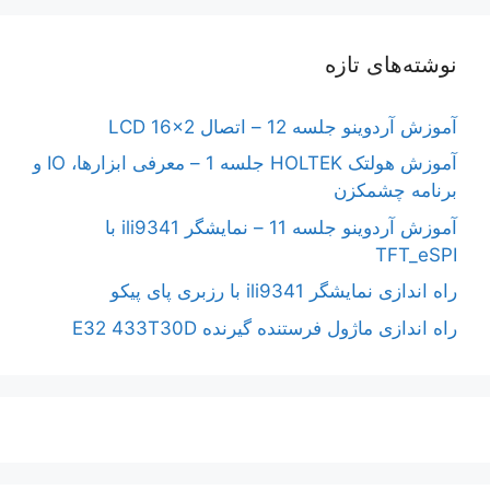
نوشته‌های تازه
آموزش آردوینو جلسه 12 – اتصال LCD 16×2
آموزش هولتک HOLTEK جلسه 1 – معرفی ابزارها، IO و
برنامه چشمکزن
آموزش آردوینو جلسه 11 – نمایشگر ili9341 با
TFT_eSPI
راه اندازی نمایشگر ili9341 با رزبری پای پیکو
راه اندازی ماژول فرستنده گیرنده E32 433T30D