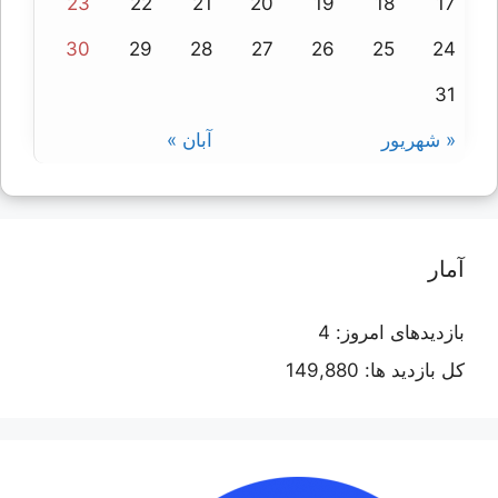
23
22
21
20
19
18
17
30
29
28
27
26
25
24
31
« شهریور
آبان »
آمار
بازدیدهای امروز:
4
کل بازدید ها:
149,880