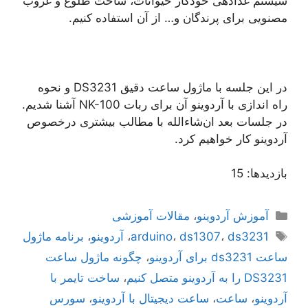
سیستم غذادهی خودکار حیوانات، ساخت طلوع و غروب
مصنویی برای پرندگان و… از آن استفاده کنیم.
در این جلسه با ماژول ساعت دقیق DS3231 و نحوه
راه اندازی با آردوینو آن برای ربات NK-100 آشنا شدیم.
در جلسات بعد ان‌شاءالله با مطالب بیشتری درخصوص
آردوینو کار خواهیم کرد.
بازدیدها: 15
دسته‌ها
آموزش آردوینو
،
مقالات آموزشی
برچسب‌ها
ds3231
،
ds1307
،
arduino
،
آردوینو
،
برنامه ماژول
ساعت ds3231 برای آردوینو
،
چگونه ماژول ساعت
DS3231 را به آردوینو متصل کنیم
،
ساخت تایمر با
آردوینو
،
ساعت
،
ساعت دیجیتال با آردوینو
،
سورس