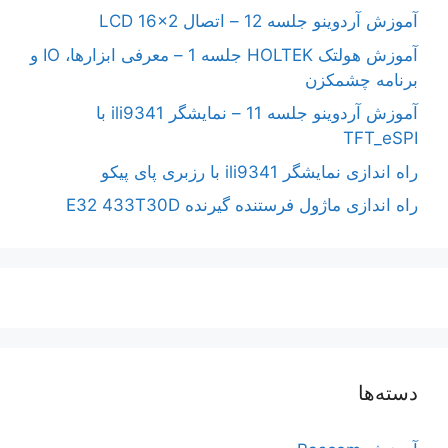
آموزش آردوینو جلسه 12 – اتصال LCD 16×2
آموزش هولتک HOLTEK جلسه 1 – معرفی ابزارها، IO و
برنامه چشمکزن
آموزش آردوینو جلسه 11 – نمایشگر ili9341 با
TFT_eSPI
راه اندازی نمایشگر ili9341 با رزبری پای پیکو
راه اندازی ماژول فرستنده گیرنده E32 433T30D
دسته‌ها