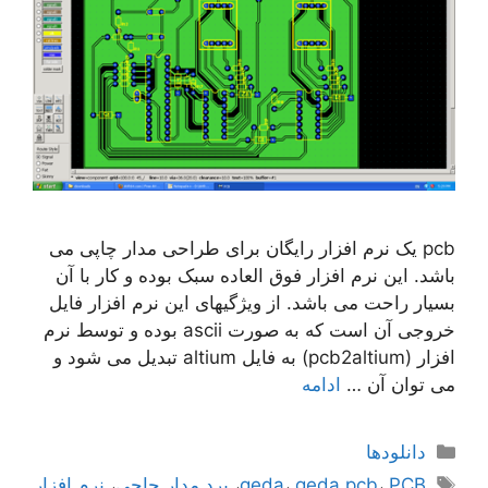
pcb یک نرم افزار رایگان برای طراحی مدار چاپی می
باشد. این نرم افزار فوق العاده سبک بوده و کار با آن
بسیار راحت می باشد. از ویژگیهای این نرم افزار فایل
خروجی آن است که به صورت ascii بوده و توسط نرم
افزار (pcb2altium) به فایل altium تبدیل می شود و
می توان آن …
ادامه
دسته‌ها
دانلودها
برچسب‌ها
PCB
،
geda pcb
،
geda
،
برد مدار چاچی
،
نرم افزار