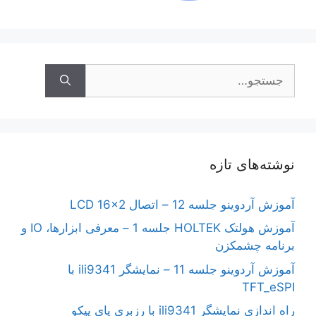
جستجوی
نوشته‌های تازه
آموزش آردوینو جلسه 12 – اتصال LCD 16×2
آموزش هولتک HOLTEK جلسه 1 – معرفی ابزارها، IO و
برنامه چشمکزن
آموزش آردوینو جلسه 11 – نمایشگر ili9341 با
TFT_eSPI
راه اندازی نمایشگر ili9341 با رزبری پای پیکو