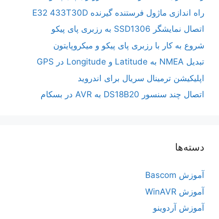
راه اندازی ماژول فرستنده گیرنده E32 433T30D
اتصال نمایشگر SSD1306 به رزبری پای پیکو
شروع به کار با رزبری پای پیکو و میکروپایتون
تبدیل NMEA به Latitude و Longitude در GPS
اپلیکیشن ترمینال سریال برای اندروید
اتصال چند سنسور DS18B20 به AVR در بسکام
دسته‌ها
آموزش Bascom
آموزش WinAVR
آموزش آردوینو