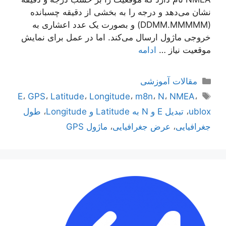
نشان می‌دهد و درجه را به بخشی از دقیقه چسبانده
(DDMM.MMMMM) و بصورت یک عدد اعشاری به
خروجی ماژول ارسال می‌کند. اما در عمل برای نمایش
موقعیت نیاز …
ادامه
دسته‌ها
مقالات آموزشی
برچسب‌ها
E
،
GPS
،
Latitude
،
Longitude
،
m8n
،
N
،
NMEA
،
ublox
،
تبدیل E و N به Latitude و Longitude
،
طول
جغرافیایی
،
عرض جغرافیایی
،
ماژول GPS