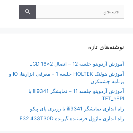
جستجوی
نوشته‌های تازه
آموزش آردوینو جلسه 12 – اتصال LCD 16×2
آموزش هولتک HOLTEK جلسه 1 – معرفی ابزارها، IO و
برنامه چشمکزن
آموزش آردوینو جلسه 11 – نمایشگر ili9341 با
TFT_eSPI
راه اندازی نمایشگر ili9341 با رزبری پای پیکو
راه اندازی ماژول فرستنده گیرنده E32 433T30D