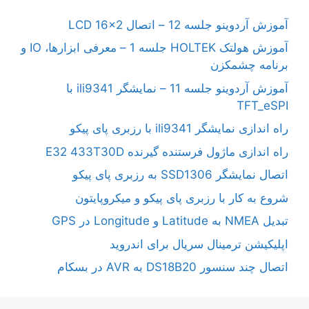
آموزش آردوینو جلسه 12 – اتصال LCD 16×2
آموزش هولتک HOLTEK جلسه 1 – معرفی ابزارها، IO و
برنامه چشمکزن
آموزش آردوینو جلسه 11 – نمایشگر ili9341 با
TFT_eSPI
راه اندازی نمایشگر ili9341 با رزبری پای پیکو
راه اندازی ماژول فرستنده گیرنده E32 433T30D
اتصال نمایشگر SSD1306 به رزبری پای پیکو
شروع به کار با رزبری پای پیکو و میکروپایتون
تبدیل NMEA به Latitude و Longitude در GPS
اپلیکیشن ترمینال سریال برای اندروید
اتصال چند سنسور DS18B20 به AVR در بسکام