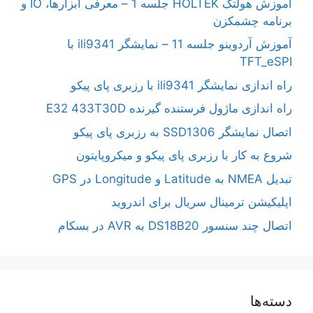
آموزش هولتک HOLTEK جلسه 1 – معرفی ابزارها، IO و
برنامه چشمکزن
آموزش آردوینو جلسه 11 – نمایشگر ili9341 با
TFT_eSPI
راه اندازی نمایشگر ili9341 با رزبری پای پیکو
راه اندازی ماژول فرستنده گیرنده E32 433T30D
اتصال نمایشگر SSD1306 به رزبری پای پیکو
شروع به کار با رزبری پای پیکو و میکروپایتون
تبدیل NMEA به Latitude و Longitude در GPS
اپلیکیشن ترمینال سریال برای اندروید
اتصال چند سنسور DS18B20 به AVR در بسکام
دسته‌ها