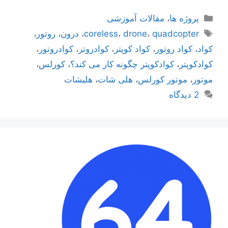
دسته‌ها
پروژه ها
،
مقالات آموزشی
برچسب‌ها
quadcopter
،
drone
،
coreless
،
درون
،
روتور
،
کواد
،
کواد روتور
،
کواد کوپتر
،
کوادروتر
،
کوادروتور
،
کوادکوپتر
،
کوادکوپتر چگونه کار می کند؟
،
کورلس
،
موتور
،
موتور کورلس
،
هلی شات
،
هلیشات
2 دیدگاه