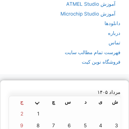
آموزش ATMEL Studio
آموزش Microchip Studio
دانلودها
درباره
تماس
فهرست تمام مطالب سایت
فروشگاه نوین کیت
مرداد ۱۴۰۵
ش
ی
د
س
چ
پ
ج
2
1
9
8
7
6
5
4
3