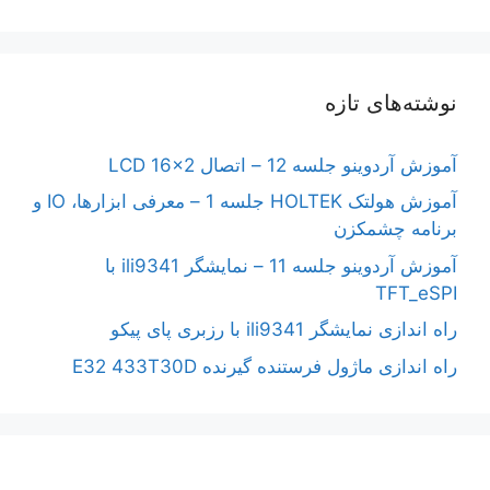
نوشته‌های تازه
آموزش آردوینو جلسه 12 – اتصال LCD 16×2
آموزش هولتک HOLTEK جلسه 1 – معرفی ابزارها، IO و
برنامه چشمکزن
آموزش آردوینو جلسه 11 – نمایشگر ili9341 با
TFT_eSPI
راه اندازی نمایشگر ili9341 با رزبری پای پیکو
راه اندازی ماژول فرستنده گیرنده E32 433T30D