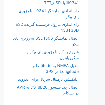
ili9341 با TFT_eSPI
راه اندازی نمایشگر ili9341 با رزبری
پای پیکو
راه اندازی ماژول فرستنده گیرنده E32
433T30D
اتصال نمایشگر SSD1306 به رزبری پای
پیکو
شروع به کار با رزبری پای پیکو و
میکروپایتون
تبدیل NMEA به Latitude و
Longitude در GPS
اپلیکیشن ترمینال سریال برای اندروید
اتصال چند سنسور DS18B20 به AVR
در بسکام