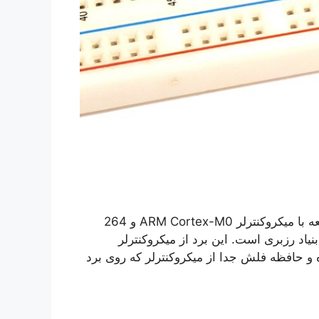
مقدمه: رزبری پای پیکو (Raspberry Pi Pico) یک برد توسعه با میکروکنترلر ARM Cortex-M0 و 264
یمت بنیاد رزبری است. این برد از میکروکنترلر
13 مگاهرتز تشکیل شده و حافظه فلش جدا از میکروکنترلر که روی برد