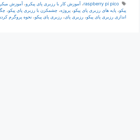
برچسب‌ها
raspberry pi pico
،
آموزش کار با رزبری پای پیکرو
،
آموزش میکرو 
پیکو
،
پایه های رزبری پای پیکو
،
پروژه
،
چشمکزن با رزبری پای پیکو
،
چگو
اندازی رزبری پای پیکو
،
رزبری پای
،
رزبری پای پیکو
،
نحوه پروگرم کردن