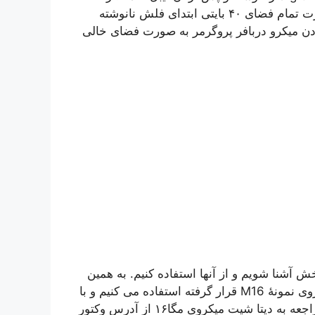
تایپ کنیم و ادامه برنامه خود را پی گیری کنیم. در این صورت تمام فضای ۴٠ بایتی ابتدای فلش نانوشته
دن میکرو دربافر پروگرمر به صورت فضای خالی
خش آشنا شویم و از آنها استفاده کنیم. به همین
منظور از اینتراپت خارجی شماره ٢ که روی پایه PB.2 میکروی نمونهٔ M16 قرار گرفته استفاده می کنیم و با
یک سیم آنرا تحریک می نماییم. قبل از هر چیز بایستی با مراجعه به دیتا شیت میکروی مگا١۶ از آدرس وکتور