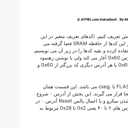
ش تعریف کنیم. (کدهای تعریف متغیر در این
بخش نوشته نمی شوند بلکه به ازای مقادیر تعریف شده در این کدها از حافظه SRAM فضا گرفته می
رای این منظور از رهنمود پیش پردازنده .dseg استفاده کرده و بقیه کدها را در زیر آن می نویسیم.
در حالت پیش فرض اسمبلر شروع تعریف متغیرها را از آدرس 0x60 آغاز می کند ولی با نوشتن رهنمود
.org 0x65 می توانیم برای شروع رزرو متغیرها از آدرس 0x65 یا هر آدرس دیگری که بزرگتر از 0x60 و
اما قسمتی که در این جلسه با آن سر و کار داریم بخش FLASH یا .cseg می باشد. این قسمت همان
بخشی از حافظه غیر فرار میکرو است که کدهای هگز در آنجا قرار می گیرند. این بخش از آدرس ٠ شروع
شده و در حالتی که bootloader غیر فعال باشد با روشن شدن میکرو و یا اعمال پالس Reset آدرس ٠ در
شمارنده CPU قرار می گیرد. در میکروکنترلر mega16 آدرس های ٢ تا ۴٠ یعنی 0x2 تا 0x28 مربوط به