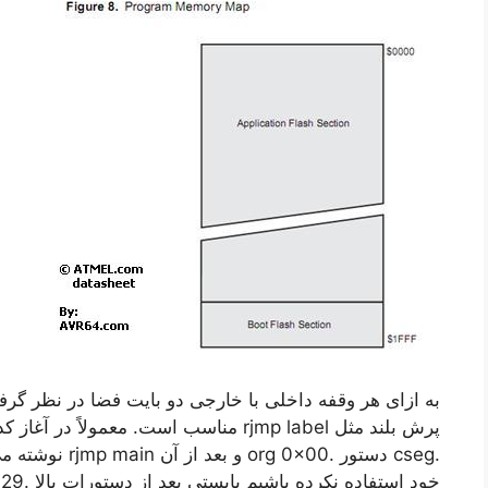
به ازای هر وقفه داخلی با خارجی دو بایت فضا در نظر گ
پرش بلند مثل rjmp label مناسب است. معمو
.cseg دستور .x00