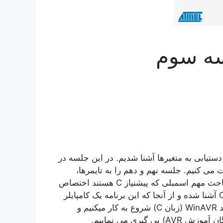
 با نحوه برنامه نویسی LCD و Keypad و نیز دستیابی به متغیرها آشنا شدیم. در این جلسه در
.ORG ابتدای برنامه صحبت می کنیم. جلسه نهم و دهم را به تایمرها،
پورت سریال، مبدل آنالوگ به دیجیتال،E2PROM و سایر مباحث مهم اسمبلی که پیشنیاز C هستند اختصاص
می دهیم و در جلسه یازدهم به طور مختصر با CodeVision آشنا شده و از آنجا که این برنامه یک کامپایلر
تجاری می باشد از جلسه دوازدهم به بعد با کامپایلر قدرتمند WinAVR (زبان C) شروع به کار میکنیم و
.