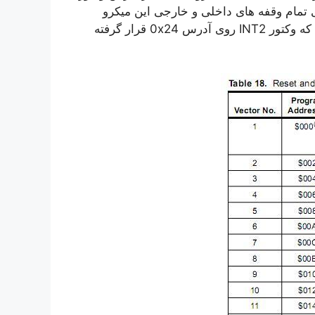
ی تمام وقفه های داخلی و خارجی این میکرو
نشان داده شده اند. با بررسی این جدول مشاهده می کنیم که وکتور INT2 روی آدرس 0x24 قرار گرفته