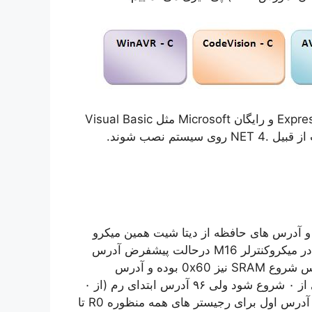
قبل از نصب AVR Studio 5 بایستی یکی از کامپایلرهای Express و رایگان Microsoft مثل Visual Basic
 ATmega16 استفاده می کنیم و آدرس های حافظه از دیتا شیت همین میکرو
برداشت شده اند و برای سایر میکرو ها متفاوت می باشد. در میکروکنترلر M16 درحالت پیشفرض آدرس
شروع حافظه Flash یا همان ROM آدرس ٠ می باشد. آدرس شروع SRAM نیز 0x60 بوده و آدرس
EEPROM هم ٠ است. در واقع آدرس هر سه بخش بایستی از ٠ شروع شود ولی ٩۶ آدرس ابتدای رم (از ٠
تا ٩۵) با سایر رجیستر ها و پورت ها همپوشانی داشته و ٣٢ آدرس اول برای رجیستر های همه منظوره R0 تا