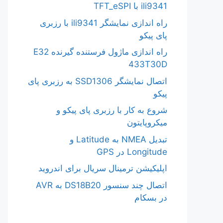
ili9341 با TFT_eSPI
راه اندازی نمایشگر ili9341 با رزبری
پای پیکو
راه اندازی ماژول فرستنده گیرنده E32
433T30D
اتصال نمایشگر SSD1306 به رزبری پای
پیکو
شروع به کار با رزبری پای پیکو و
میکروپایتون
تبدیل NMEA به Latitude و
Longitude در GPS
اپلیکیشن ترمینال سریال برای اندروید
اتصال چند سنسور DS18B20 به AVR
در بسکام