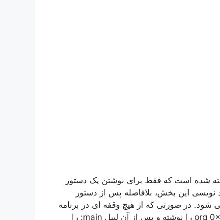
رفته شده است که فقط برای نوشتن یک دستور
لاً در آغاز کد نویسی این بخش، بلافاصله پس از دستور
org 0 و بعد از آن rjmp main نوشته می شود. در صورتی که از هیچ وقفه ای در برنامه
خود استفاده نکرده باشیم بایستی بعد از دستورات بالا .org 0x29 را نوشته و پس از آن لیبل main: را